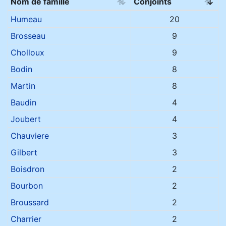
Nom de famille
Conjoints
Noms de famille
Humeau
20
Brosseau
9
Cholloux
9
Bodin
8
Martin
8
Baudin
4
Joubert
4
Chauviere
3
Gilbert
3
Boisdron
2
Bourbon
2
Broussard
2
Charrier
2