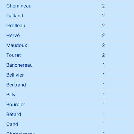
Chemineau
2
Galland
2
Grolleau
2
Hervé
2
Maudoux
2
Touret
2
Banchereau
1
Bellivier
1
Bertrand
1
Billy
1
Bourcier
1
Bétard
1
Cand
1