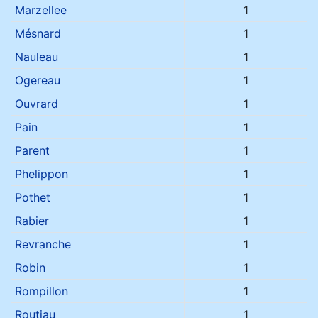
Marzellee
1
Mésnard
1
Nauleau
1
Ogereau
1
Ouvrard
1
Pain
1
Parent
1
Phelippon
1
Pothet
1
Rabier
1
Revranche
1
Robin
1
Rompillon
1
Routiau
1