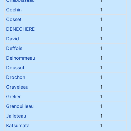
Chaboisseau
1
Cochin
1
Cosset
1
DENECHERE
1
David
1
Deffois
1
Delhommeau
1
Doussot
1
Drochon
1
Graveleau
1
Grelier
1
Grenouilleau
1
Jalleteau
1
Katsumata
1