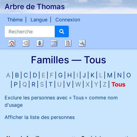
Arbre de Thomas
Passer au contenu
Thème
Langue
Connexion
Recherche
Diagrammes
Listes
Calendrier
Rapports
Recherche
Arbre
Familles —
Tous
généalogique
A
B
C
D
E
F
G
H
I
J
K
L
M
N
O
P
Q
R
S
T
U
V
W
X
Y
Z
Tous
Exclure les personnes avec «
Tous
» comme nom
d'usage
Afficher la liste des personnes