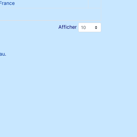
 France
Afficher
au
.