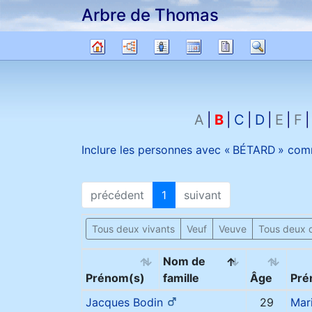
Arbre de Thomas
Passer au contenu
Diagrammes
Listes
Calendrier
Rapports
Recher
Arbre
généalogique
A
B
C
D
E
F
Inclure les personnes avec «
BÉTARD
» com
précédent
1
suivant
Tous deux vivants
Veuf
Veuve
Tous deux 
Nom de
Prénom(s)
famille
Âge
Pré
Jacques
Bodin
29
Mar