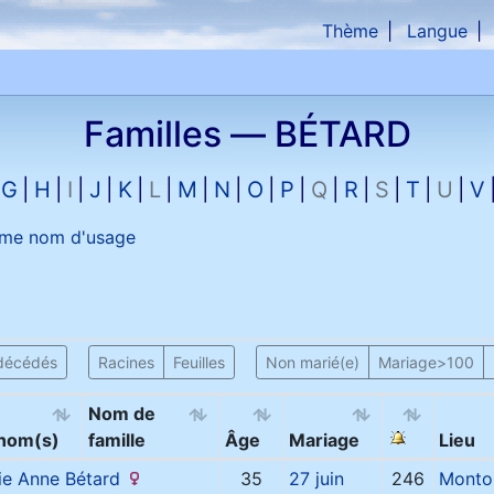
Thème
Langue
che
Familles —
BÉTARD
G
H
I
J
K
L
M
N
O
P
Q
R
S
T
U
V
me nom d'usage
décédés
Racines
Feuilles
Non marié(e)
Mariage>100
Nom de
nom(s)
famille
Âge
Mariage
Lieu
ie Anne
Bétard
35
27 juin
246
Montou