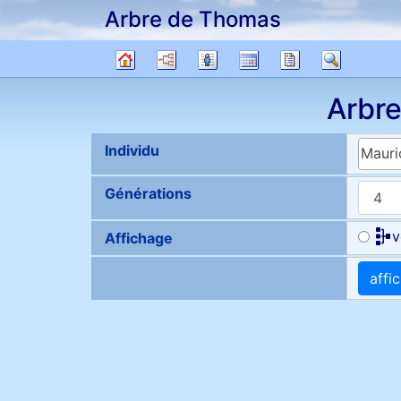
Arbre de Thomas
Passer au contenu
Diagrammes
Listes
Calendrier
Rapports
Recher
Arbre
Arbr
généalogique
Individu
Mauri
Générations
v
Affichage