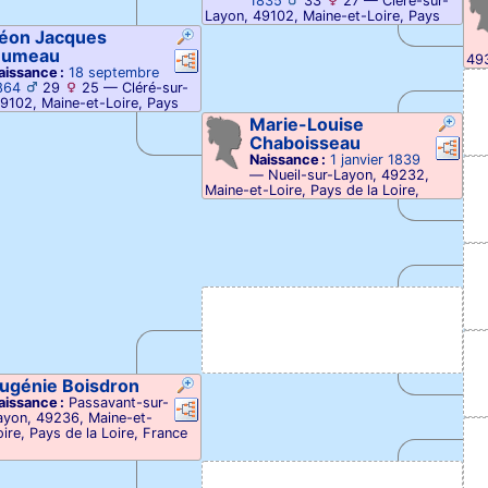
1835
33
27
—
Cléré-sur-
Déc
Layon, 49102, Maine-et-Loire, Pays
Lay
de la Loire, France
de 
éon Jacques
Décès :
1912
—
Angers, 49007,
umeau
Liens
Liens
493
Maine-et-Loire, Pays de la Loire,
aissance :
18 septembre
Loi
France
864
29
25
—
Cléré-sur-
Déc
9102, Maine-et-Loire, Pays
Clé
ire, France
Loi
Marie-Louise
Chaboisseau
Liens
Lie
Naissance :
1 janvier 1839
—
Nueil-sur-Layon, 49232,
Maine-et-Loire, Pays de la Loire,
France
Décès :
1 janvier 1909
ugénie
Boisdron
aissance :
Passavant-sur-
Liens
Liens
ayon, 49236, Maine-et-
oire, Pays de la Loire, France