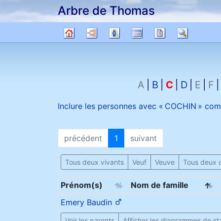
Arbre de Thomas
Passer au contenu
Diagrammes
Listes
Calendrier
Rapports
Recher
Arbre
généalogique
A
B
C
D
E
F
Inclure les personnes avec «
COCHIN
» com
précédent
1
suivant
Tous deux vivants
Veuf
Veuve
Tous deux 
Prénom(s)
Nom de famille
Emery
Baudin
Voir les parents
Afficher les diagrammes de sta