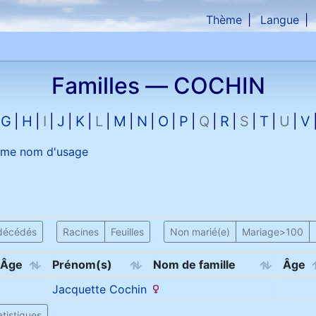
Thème
Langue
che
Familles —
COCHIN
G
H
I
J
K
L
M
N
O
P
Q
R
S
T
U
V
me nom d'usage
décédés
Racines
Feuilles
Non marié(e)
Mariage>100
Âge
Prénom(s)
Nom de famille
Âge
Jacquette
Cochin
tistiques