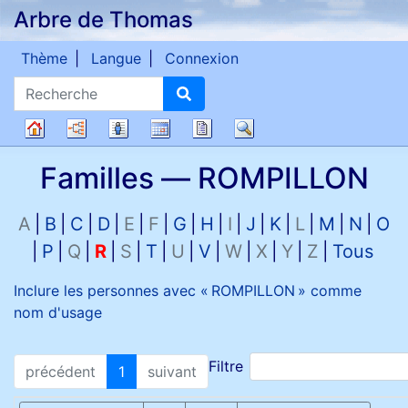
Arbre de Thomas
Passer au contenu
Thème
Langue
Connexion
Recherche
Diagrammes
Listes
Calendrier
Rapports
Recherche
Arbre
Familles —
ROMPILLON
généalogique
A
B
C
D
E
F
G
H
I
J
K
L
M
N
O
P
Q
R
S
T
U
V
W
X
Y
Z
Tous
Inclure les personnes avec «
ROMPILLON
» comme
nom d'usage
Filtre
précédent
1
suivant