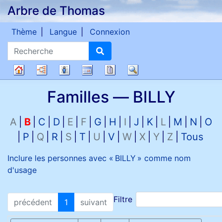
Arbre de Thomas
Passer au contenu
Thème
Langue
Connexion
Recherche
Diagrammes
Listes
Calendrier
Rapports
Recherche
Arbre
Familles —
BILLY
généalogique
A
B
C
D
E
F
G
H
I
J
K
L
M
N
O
P
Q
R
S
T
U
V
W
X
Y
Z
Tous
Inclure les personnes avec «
BILLY
» comme nom
d'usage
Filtre
précédent
1
suivant