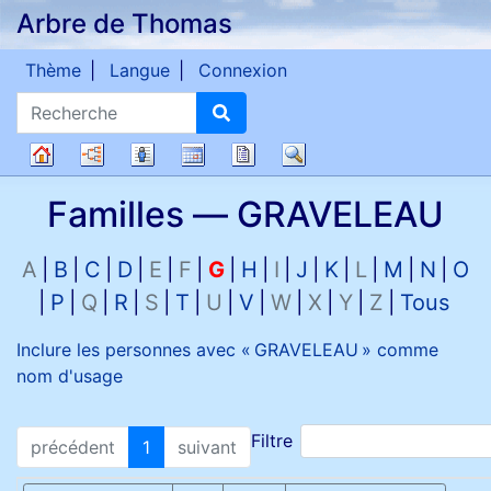
Arbre de Thomas
Passer au contenu
Thème
Langue
Connexion
Recherche
Diagrammes
Listes
Calendrier
Rapports
Recherche
Arbre
Familles —
GRAVELEAU
généalogique
A
B
C
D
E
F
G
H
I
J
K
L
M
N
O
P
Q
R
S
T
U
V
W
X
Y
Z
Tous
Inclure les personnes avec «
GRAVELEAU
» comme
nom d'usage
Filtre
précédent
1
suivant