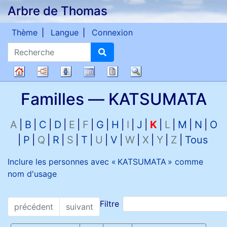
Arbre de Thomas
Passer au contenu
Thème
Langue
Connexion
Recherche
Diagrammes
Listes
Calendrier
Rapports
Recherche
Arbre
Familles —
KATSUMATA
généalogique
A
B
C
D
E
F
G
H
I
J
K
L
M
N
O
P
Q
R
S
T
U
V
W
X
Y
Z
Tous
Inclure les personnes avec «
KATSUMATA
» comme
nom d'usage
Filtre
précédent
suivant