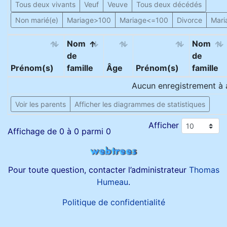
Tous deux vivants
Veuf
Veuve
Tous deux décédés
Non marié(e)
Mariage>100
Mariage<=100
Divorce
Mari
Nom
Nom
de
de
Prénom(s)
famille
Âge
Prénom(s)
famille
Aucun enregistrement à a
Voir les parents
Afficher les diagrammes de statistiques
Afficher
Affichage de 0 à 0 parmi 0
Pour toute question, contacter l’administrateur
Thomas
Humeau
.
Politique de confidentialité