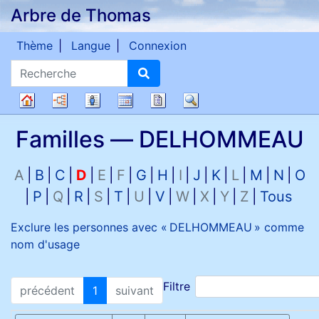
Arbre de Thomas
Passer au contenu
Thème
Langue
Connexion
Recherche
Diagrammes
Listes
Calendrier
Rapports
Recherche
Arbre
Familles —
DELHOMMEAU
généalogique
A
B
C
D
E
F
G
H
I
J
K
L
M
N
O
P
Q
R
S
T
U
V
W
X
Y
Z
Tous
Exclure les personnes avec «
DELHOMMEAU
» comme
nom d'usage
Filtre
précédent
1
suivant