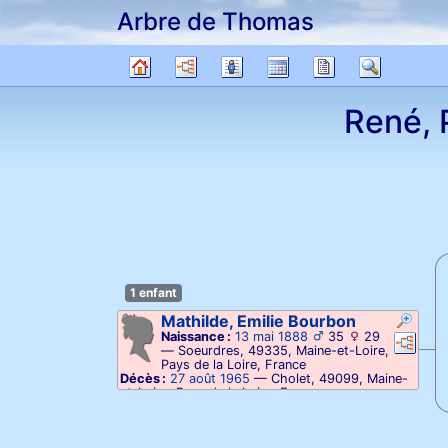
Arbre de Thomas
Passer au contenu
Diagrammes
Listes
Calendrier
Rapports
Recher
Arbre
René, 
généalogique
1 enfant
Mathilde, Emilie
Bourbon
Naissance :
13 mai 1888
35
29
Liens
Lien
—
Soeurdres, 49335, Maine-et-Loire,
Pays de la Loire, France
Décès :
27 août 1965
—
Cholet, 49099, Maine-
et-Loire, Pays de la Loire, France