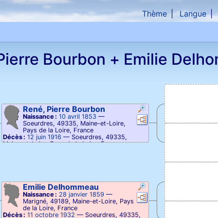
Thème
Langue
che
Pierre
Bourbon
+
Emilie
Delh
René, Pierre
Bourbon
Naissance :
10 avril 1853
—
Liens
Liens
Soeurdres, 49335, Maine-et-Loire,
Pays de la Loire, France
Décès :
12 juin 1916
—
Soeurdres, 49335,
Maine-et-Loire, Pays de la Loire, France
s
Emilie
Delhommeau
Naissance :
28 janvier 1859
—
Liens
Liens
Marigné, 49189, Maine-et-Loire, Pays
de la Loire, France
Décès :
11 octobre 1932
—
Soeurdres, 49335,