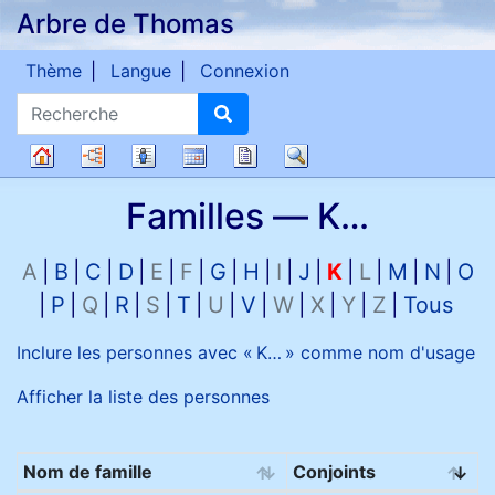
Arbre de Thomas
Passer au contenu
Thème
Langue
Connexion
Recherche
Diagrammes
Listes
Calendrier
Rapports
Recherche
Arbre
Familles —
K…
généalogique
A
B
C
D
E
F
G
H
I
J
K
L
M
N
O
P
Q
R
S
T
U
V
W
X
Y
Z
Tous
Inclure les personnes avec «
K…
» comme nom d'usage
Afficher la liste des personnes
Nom de famille
Conjoints