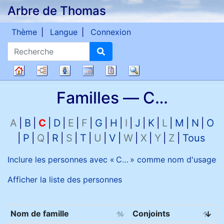
Arbre de Thomas
Passer au contenu
Thème
Langue
Connexion
Recherche
Diagrammes
Listes
Calendrier
Rapports
Recherche
Arbre
Familles —
C…
généalogique
A
B
C
D
E
F
G
H
I
J
K
L
M
N
O
P
Q
R
S
T
U
V
W
X
Y
Z
Tous
Inclure les personnes avec «
C…
» comme nom d'usage
Afficher la liste des personnes
Nom de famille
Conjoints