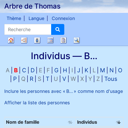
Arbre de Thomas
Passer au contenu
Thème
Langue
Connexion
Recherche
Diagrammes
Listes
Calendrier
Rapports
Recherche
Arbre
Individus —
B…
généalogique
A
B
C
D
E
F
G
H
I
J
K
L
M
N
O
P
Q
R
S
T
U
V
W
X
Y
Z
Tous
Inclure les personnes avec «
B…
» comme nom d'usage
Afficher la liste des personnes
Nom de famille
Individus