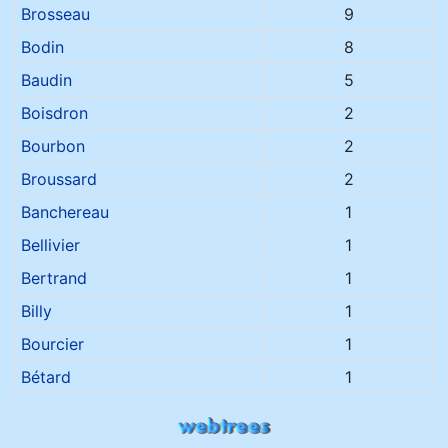
Noms de famille
Brosseau
9
Bodin
8
Baudin
5
Boisdron
2
Bourbon
2
Broussard
2
Banchereau
1
Bellivier
1
Bertrand
1
Billy
1
Bourcier
1
Bétard
1