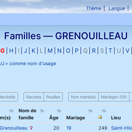
Thème
Langue
che
Familles —
GRENOUILLEAU
G
H
I
J
K
L
M
N
O
P
Q
R
S
T
U
V
AU
» comme nom d'usage
décédés
Racines
Feuilles
Non marié(e)
Mariage>100
Nom de
m(s)
famille
Âge
Mariage
Lieu
Grenouilleau
20
19
249
Saint-Hil