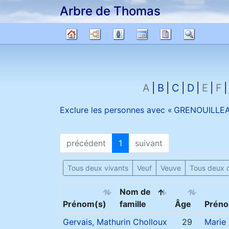
Arbre de Thomas
Passer au contenu
Diagrammes
Listes
Calendrier
Rapports
Recher
Arbre
généalogique
A
B
C
D
E
F
Exclure les personnes avec «
GRENOUILLE
précédent
1
suivant
Tous deux vivants
Veuf
Veuve
Tous deux 
Nom de
Prénom(s)
famille
Âge
Préno
Gervais, Mathurin
Cholloux
29
Marie