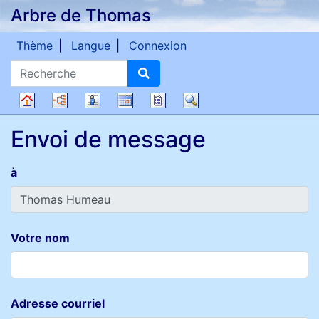
Arbre de Thomas
Passer au contenu
Thème
Langue
Connexion
Recherche
Diagrammes
Listes
Calendrier
Rapports
Recherche
Arbre
Envoi de message
généalogique
à
Votre nom
Adresse courriel