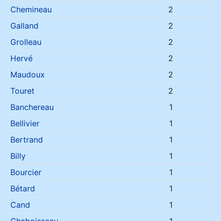
Chemineau
2
Galland
2
Grolleau
2
Hervé
2
Maudoux
2
Touret
2
Banchereau
1
Bellivier
1
Bertrand
1
Billy
1
Bourcier
1
Bétard
1
Cand
1