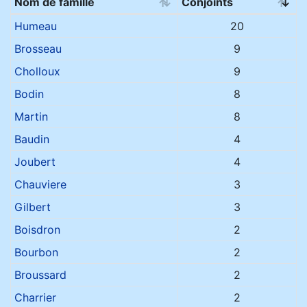
Nom de famille
Conjoints
Noms de famille
Humeau
20
Brosseau
9
Cholloux
9
Bodin
8
Martin
8
Baudin
4
Joubert
4
Chauviere
3
Gilbert
3
Boisdron
2
Bourbon
2
Broussard
2
Charrier
2