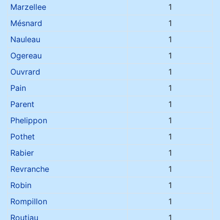
Marzellee
1
Mésnard
1
Nauleau
1
Ogereau
1
Ouvrard
1
Pain
1
Parent
1
Phelippon
1
Pothet
1
Rabier
1
Revranche
1
Robin
1
Rompillon
1
Routiau
1