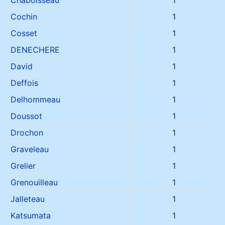
Chaboisseau
1
Cochin
1
Cosset
1
DENECHERE
1
David
1
Deffois
1
Delhommeau
1
Doussot
1
Drochon
1
Graveleau
1
Grelier
1
Grenouilleau
1
Jalleteau
1
Katsumata
1