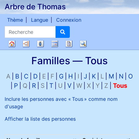
Arbre de Thomas
Passer au contenu
Thème
Langue
Connexion
Recherche
Diagrammes
Listes
Calendrier
Rapports
Recherche
Arbre
Familles —
Tous
généalogique
A
B
C
D
E
F
G
H
I
J
K
L
M
N
O
P
Q
R
S
T
U
V
W
X
Y
Z
Tous
Inclure les personnes avec «
Tous
» comme nom
d'usage
Afficher la liste des personnes