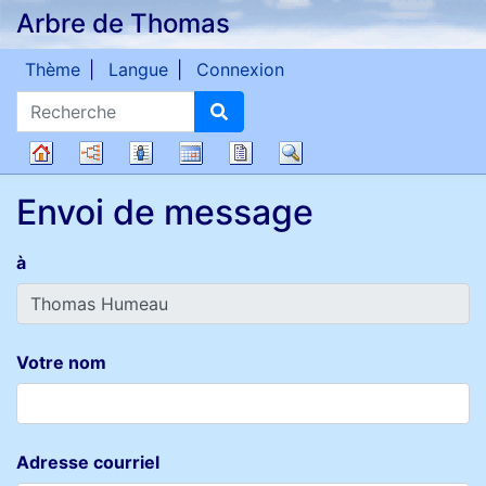
Arbre de Thomas
Passer au contenu
Thème
Langue
Connexion
Recherche
Diagrammes
Listes
Calendrier
Rapports
Recherche
Arbre
Envoi de message
généalogique
à
Votre nom
Adresse courriel